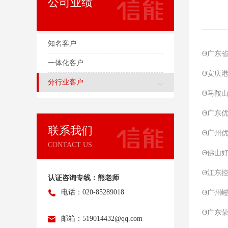
公司业绩
知名客户
Θ广东
一体化客户
Θ安庆
分行业客户
Θ马鞍
Θ广东
联系我们
Θ广州
CONTACT US
Θ佛山
Θ江东
认证咨询专线：熊老师
电话：020-85289018
Θ广州
Θ广东
邮箱：519014432@qq.com